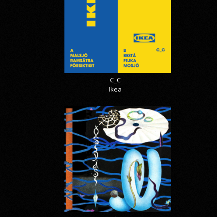
C_C
Ikea