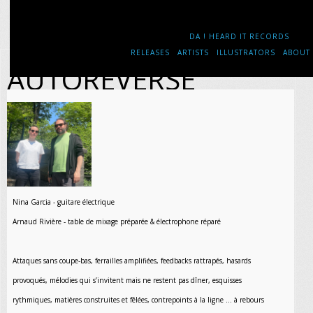
DA ! HEARD IT RECORDS
RELEASES
ARTISTS
ILLUSTRATORS
ABOUT
AUTOREVERSE
Nina Garcia - guitare électrique
Arnaud Rivière - table de mixage préparée & électrophone réparé
Attaques sans coupe-bas, ferrailles amplifiées, feedbacks rattrapés, hasards
provoqués, mélodies qui s’invitent mais ne restent pas dîner, esquisses
rythmiques, matières construites et fêlées, contrepoints à la ligne ... à rebours