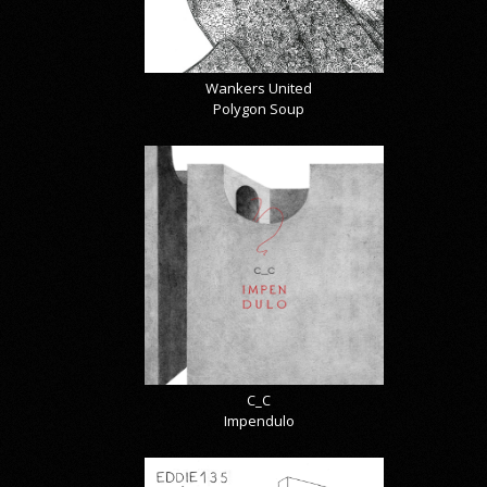
Wankers United
Polygon Soup
C_C
Impendulo