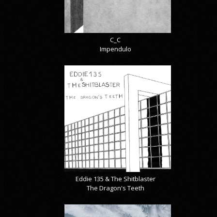
C_C
Impendulo
Eddie 135 & The Shitblaster
The Dragon's Teeth