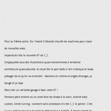
Pour sa 34ème sortie, Da ! Heard It Records chauffe les machines pour tracer
de nouvelles voies.
Impendulo c'est la nouvelle K7 de C_C.
Empaquetée sous des illustrations quasi-monochromes à tendance
architecture quasi-absurde, le visuel fait la part belle à l'art cinétique et laisse
présager de ce qu'on va entendre : réactions en chaîne et angles étranges, ça
bouge et ça tape.
Mais c'est un véritable garage à beat, cette K7 !
Pensons petit endroit où on aime faire les choses à la main, orienté total
custom, limite tuning ; vraiment sans concession et c'est C_C le patron. C'est
lui qui met le nez sous le capot et règle le tout à l'oreille. À l'exact opposé du