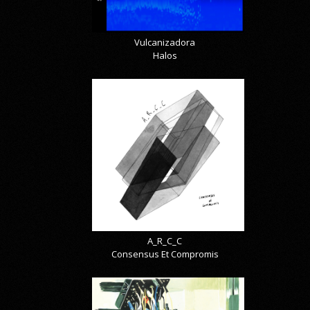
Vulcanizadora
Halos
A_R_C_C
Consensus Et Compromis