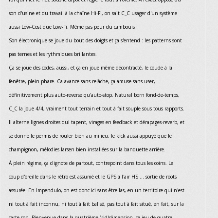
son d'usine et du travail à la chaîne Hi-Fi, on sait C_C usager d'un système
aussi Low-Cost que Low-Fi. Même pas peur du cambouis !
Son électronique se joue du bout des doigts et ça s'entend : les patterns sont
pas ternes et les rythmiques brillantes.
Ça se joue des codes, aussi, et ça en joue même décontracté, le coude à la
fenêtre, plein phare. Ca avance sans relâche, ça amuse sans user,
définitivement plus auto-reverse qu'auto-stop. Natural born fond-de-temps,
C_C la joue 4/4, vraiment tout terrain et tout à fait souple sous tous rapports.
Il alterne lignes droites qui tapent, virages en feedback et dérapages-reverb, et
se donne le permis de rouler bien au milieu, le kick aussi appuyé que le
champignon, mélodies larsen bien installées sur la banquette arrière.
À plein régime, ça clignote de partout, contrepoint dans tous les coins. Le
coup d'oreille dans le rétro est assumé et le GPS a l'air HS … sortie de roots
assurée. En Impendulo, on est donc ici sans être las, en un territoire qui n'est
ni tout à fait inconnu, ni tout à fait balisé, pas tout à fait situé, en fait, sur la
carte son. Bienvenue dans la quatrième (rid)dimension, ce jeu de quatre