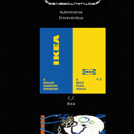
Autoreverse
Ersreverotua
C_C
Ikea