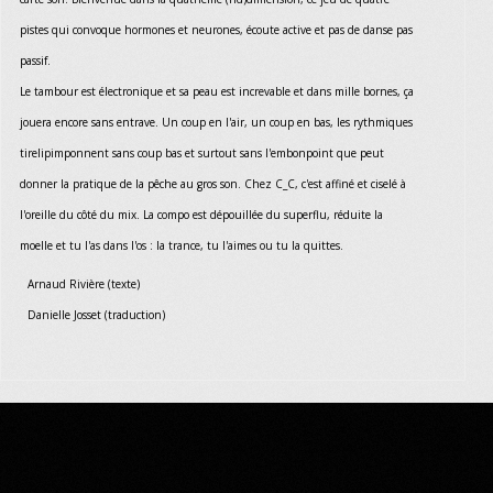
pistes qui convoque hormones et neurones, écoute active et pas de danse pas
passif.
Le tambour est électronique et sa peau est increvable et dans mille bornes, ça
jouera encore sans entrave. Un coup en l'air, un coup en bas, les rythmiques
tirelipimponnent sans coup bas et surtout sans l'embonpoint que peut
donner la pratique de la pêche au gros son. Chez C_C, c'est affiné et ciselé à
l'oreille du côté du mix. La compo est dépouillée du superflu, réduite la
moelle et tu l'as dans l'os : la trance, tu l'aimes ou tu la quittes.
Arnaud Rivière (texte)
Danielle Josset (traduction)