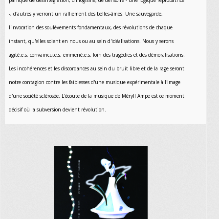
panique de désintégration, d'illogisme, de dérisoire - une logique réprobatrice
-, d'autres y verront un ralliement des belles-âmes. Une sauvegarde,
l'invocation des soulèvements fondamentaux, des révolutions de chaque
instant, qu'elles soient en nous ou au sein d'idéalisations. Nous y serons
agité.e.s, convaincu.e.s, emmené.e.s, loin des tragédies et des démoralisations.
Les incohérences et les discordances au sein du bruit libre et de la rage seront
notre contagion contre les faiblesses d'une musique expérimentale à l'image
d'une société sclérosée. L'écoute de la musique de Méryll Ampe est ce moment
décisif où la subversion devient révolution.