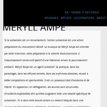
DA ! HEARD IT RECORDS
RELEASES
ARTISTS
ILLUSTRATORS
ABOUT
MÉRYLL AMPE
Si la subversion est un renversement, l'action subversive est une action
préparatoire du mouvement décisif. La musique de Méryll Ampe est orientée
par cette intention, cette préparation à la volonté révolutionnaire, à
l'aboutissement constructif-positif d'une libération envers le pourrissement
ambiant. Méryll Ampe est un agent subversif. Sa pratique, dans ses
parasitages, dans ses effluves sonores, dans ses arythmies abrasives, réussit à
mêler compositions et spontanéités. Il est un processus total d'existence et de
liberté. En opposition, en déflagration, ses œuvres sont structurées
d'incidents exploitables afin qu'elles surgissent telle une totalité spécifique de
subversion. Et si dans cette écoute certain.e.s restent bloqués dans une