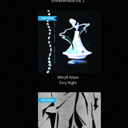
Ersreverotua Vol. 2
NOUVEAU
Méryll Ampe
Évry Night
NOUVEAU