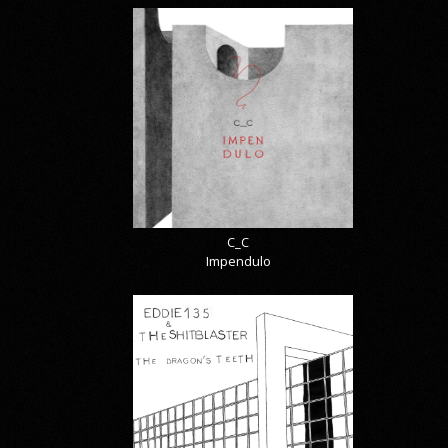
C_C
Impendulo