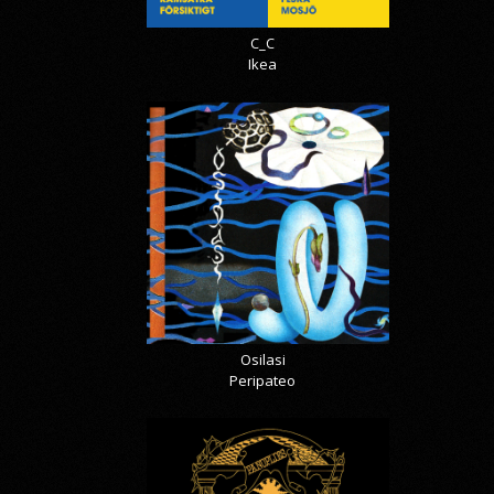
C_C
Ikea
Osilasi
Peripateo