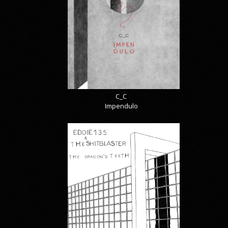
C_C
Impendulo