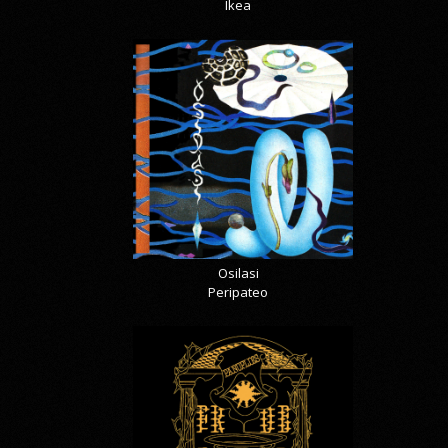
Ikea
Osilasi
Peripateo