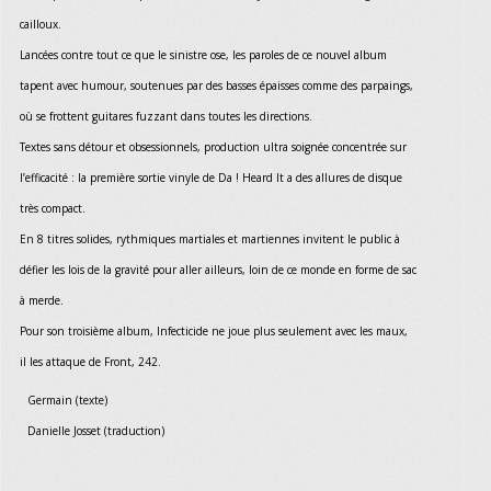
cailloux.
Lancées contre tout ce que le sinistre ose, les paroles de ce nouvel album
tapent avec humour, soutenues par des basses épaisses comme des parpaings,
où se frottent guitares fuzzant dans toutes les directions.
Textes sans détour et obsessionnels, production ultra soignée concentrée sur
l’efficacité : la première sortie vinyle de Da ! Heard It a des allures de disque
très compact.
En 8 titres solides, rythmiques martiales et martiennes invitent le public à
défier les lois de la gravité pour aller ailleurs, loin de ce monde en forme de sac
à merde.
Pour son troisième album, Infecticide ne joue plus seulement avec les maux,
il les attaque de Front, 242.
Germain (texte)
Danielle Josset (traduction)