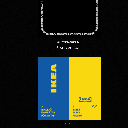
Autoreverse
Ersreverotua
C_C