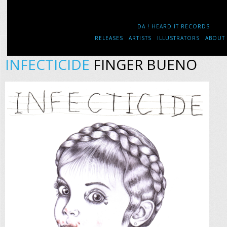
DA ! HEARD IT RECORDS
RELEASES
ARTISTS
ILLUSTRATORS
ABOUT
INFECTICIDE
FINGER BUENO