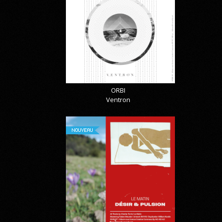
ORBI
Ventron
NOUVEAU