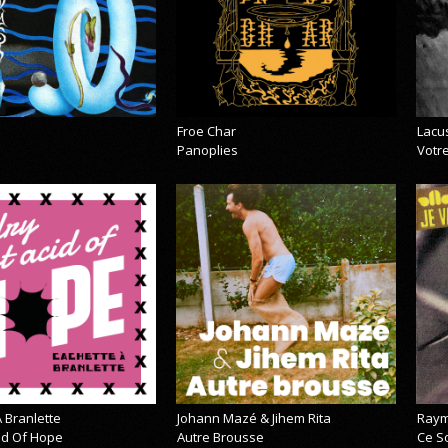
Froe Char
Lacu
Panoplies
Votre
 Branlette
Johann Mazé & Jihem Rita
Raym
cid Of Hope
Autre Brousse
Ce So