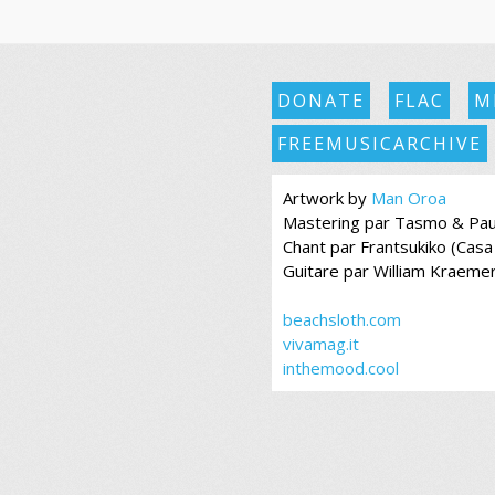
DONATE
FLAC
M
FREEMUSICARCHIVE
Artwork by
Man Oroa
Mastering par Tasmo & Pau
Chant par Frantsukiko (Casa 
Guitare par William Kraemer 
beachsloth.com
vivamag.it
inthemood.cool