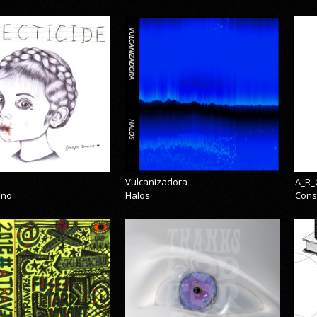
Vulcanizadora
A_R_
eno
Halos
Cons