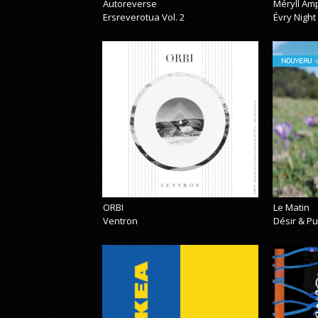
Autoreverse
Méryll Am
Ersreverotua Vol. 2
Évry Night
NOUVEAU
ORBI
Le Matin
Ventron
Désir & Pu