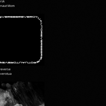
rsk
onaut Mom
reverse
everotua