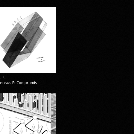
C_C
ensus Et Compromis