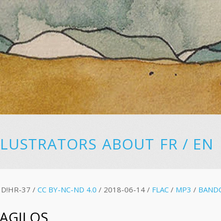
LLUSTRATORS
ABOUT
FR
/
EN
D!HR-37 /
CC BY-NC-ND 4.0
/ 2018-06-14 /
FLAC
/
MP3
/
BAND
RAGILOS