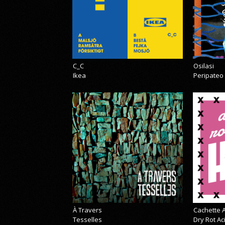
C_C
Osilasi
Ikea
Peripateo
À Travers
Cachette A
Tesselles
Dry Rot A