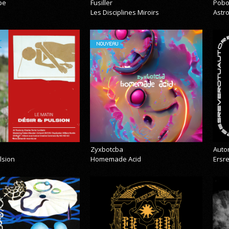
pe
Fusiller
Pobo
Les Disciplines Miroirs
Astr
NOUVEAU
Zyxbotcba
Auto
lsion
Homemade Acid
Ersr