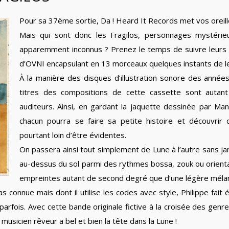
Pour sa 37ème sortie, Da ! Heard It Records met vos oreill
Mais qui sont donc les Fragilos, personnages mystérieu
apparemment inconnus ? Prenez le temps de suivre leurs a
d’OVNI encapsulant en 13 morceaux quelques instants de leu
À la manière des disques d’illustration sonore des années
titres des compositions de cette cassette sont autant 
auditeurs. Ainsi, en gardant la jaquette dessinée par Ma
chacun pourra se faire sa petite histoire et découvri
pourtant loin d’être évidentes.
On passera ainsi tout simplement de Lune à l’autre sans ja
au-dessus du sol parmi des rythmes bossa, zouk ou orien
empreintes autant de second degré que d’une légère mélan
as connue mais dont il utilise les codes avec style, Philippe fa
arfois. Avec cette bande originale fictive à la croisée des genre
e musicien rêveur a bel et bien la tête dans la Lune !