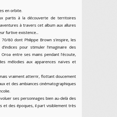
es en orbite.
x partis à la découverte de territoires
ventures à travers cet album aux allures
r furtive existence...
 70/80 dont Philippe Brown s’inspire, les
d’indices pour stimuler l’imaginaire des
n Oroa entre ses mains pendant l’écoute,
r des mélodies aux apparences naïves et
mais vraiment atterrir, flottant doucement
taux et des ambiances cinématographiques
colie.
it évoluer ses personnages bien au-delà des
s et des époques, il part visiblement très