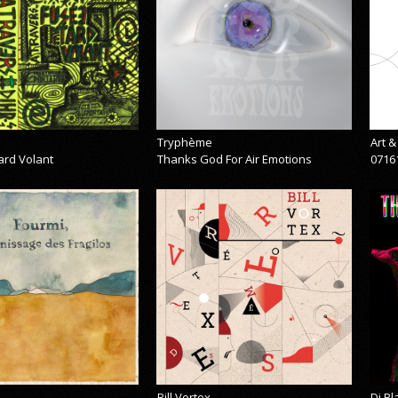
Tryphème
Art 
ard Volant
Thanks God For Air Emotions
0716
Bill Vortex
Dj B