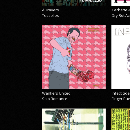
À Travers
Cachette A
Tesselles
Dry Rot A
Wankers United
Infecticide
Solo Romance
Finger Bu