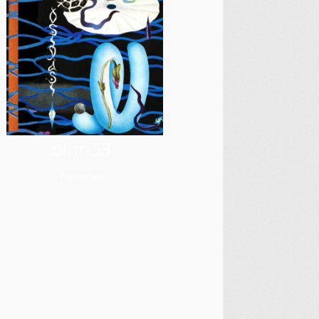
d!hr-53
Peripateo