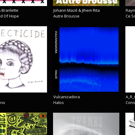
 Branlette
Johann Mazé & Jihem Rita
Raym
cid Of Hope
Autre Brousse
Ce So
Vulcanizadora
A_R_
eno
Halos
Cons