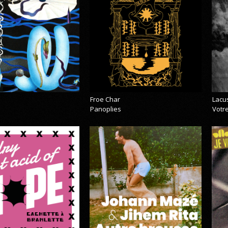
Froe Char
Lacu
Panoplies
Votre