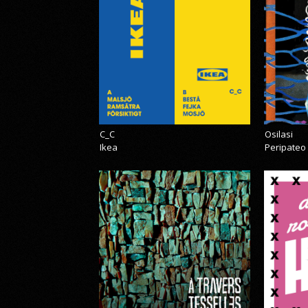
C_C
Osilasi
Ikea
Peripateo