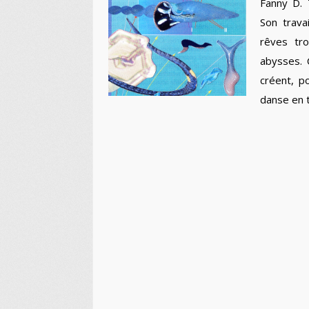
Fanny D. 
Son trava
rêves tr
abysses. 
créent, p
danse en t