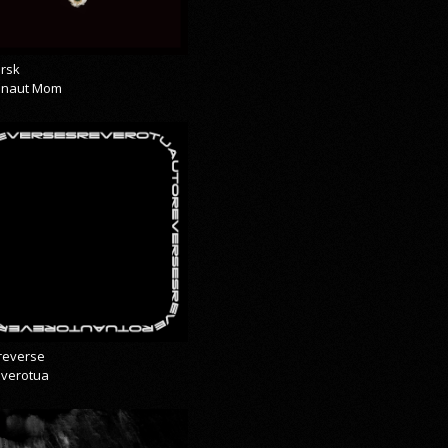
rsk
onaut Mom
reverse
everotua