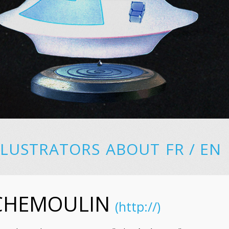
LLUSTRATORS
ABOUT
FR
/
EN
UCHEMOULIN
(http://)