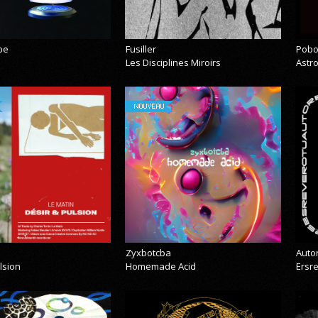
pe
Fusiller
Pobo
Les Disciplines Miroirs
Astr
NOUVEAU
Zyxbotcba
Auto
lsion
Homemade Acid
Ersr