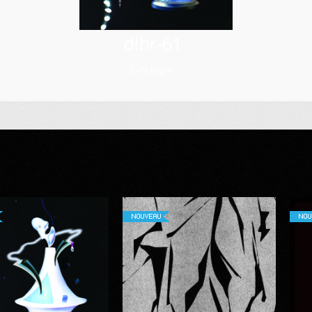
d!hr-61
Évry Night
NOUVEAU
NOU