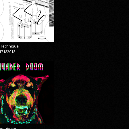
& Technique
17182018
lack Negro