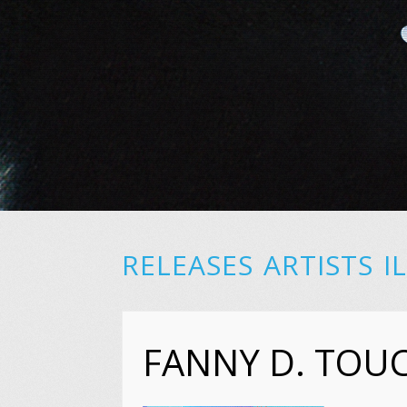
RELEASES
ARTISTS
I
FANNY D. TO