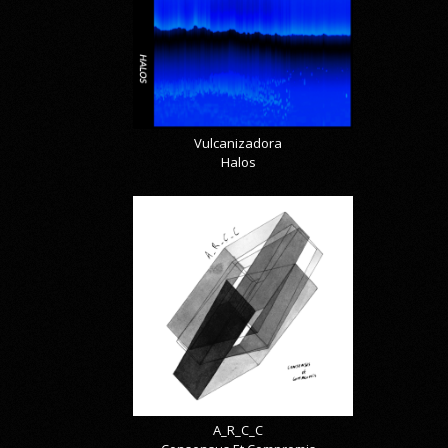
Vulcanizadora
Halos
A_R_C_C