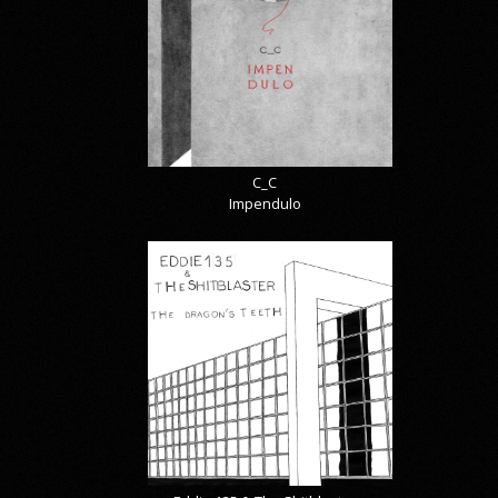
C_C
Impendulo