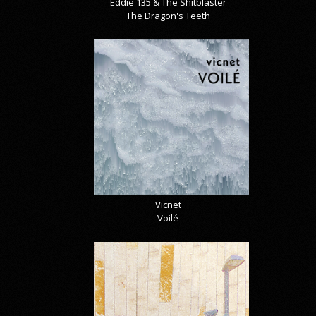
Eddie 135 & The Shitblaster
The Dragon's Teeth
Vicnet
Voilé