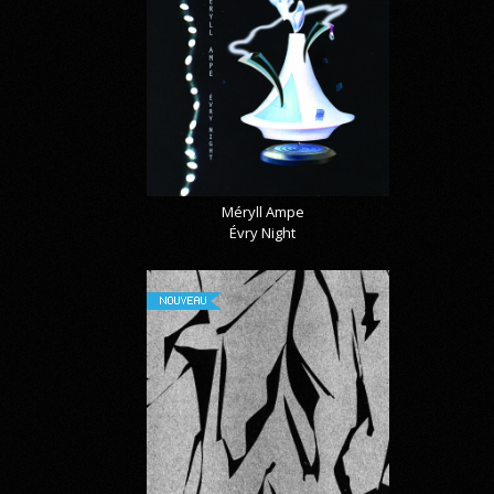
Méryll Ampe
Évry Night
NOUVEAU