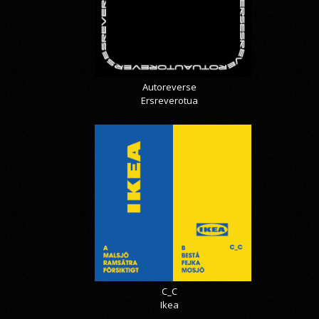
Autoreverse
Ersreverotua
C_C
Ikea