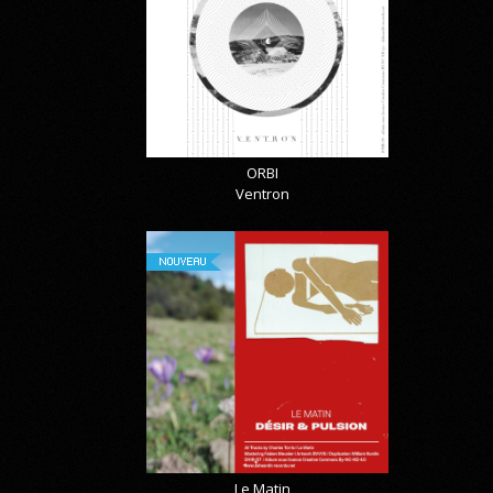
ORBI
Ventron
NOUVEAU
Le Matin