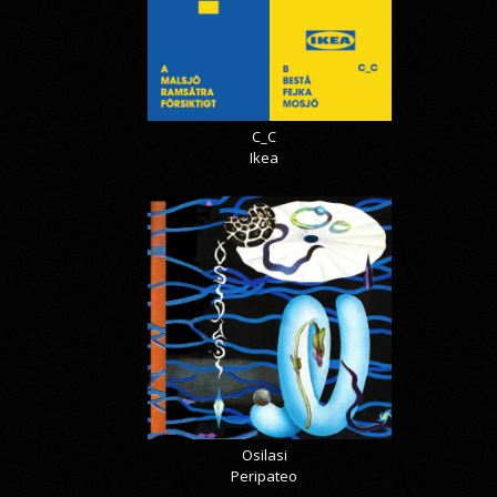
C_C
Ikea
Osilasi
Peripateo