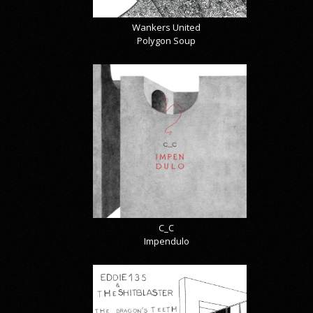
Wankers United
Polygon Soup
C_C
Impendulo