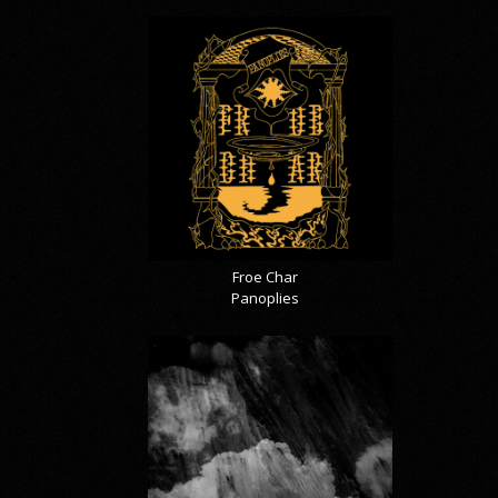
Froe Char
Panoplies