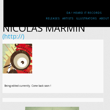
DA ! HEARD IT RECORDS
RELEASES
ARTISTS
ILLUSTRATORS
ABOUT
NICOLAS MARMIN
(http://)
Being edited currently. Come back soon !