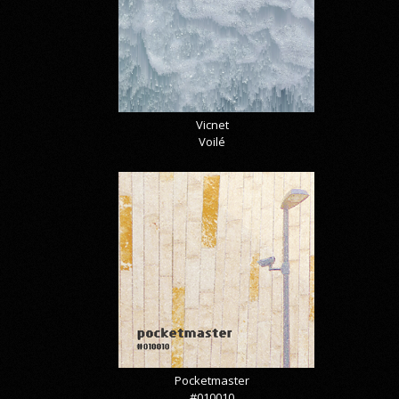
Vicnet
Voilé
Pocketmaster
#010010