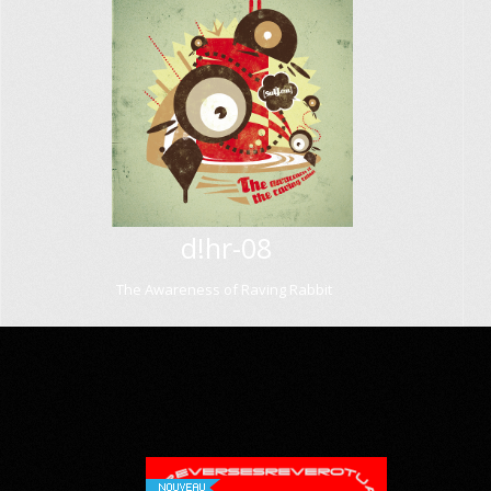
d!hr-08
The Awareness of Raving Rabbit
NOUVEAU