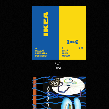
C_C
Ikea