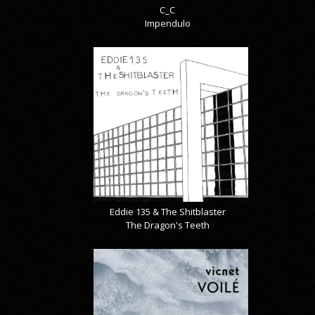
C_C
Impendulo
Eddie 135 & The Shitblaster
The Dragon's Teeth