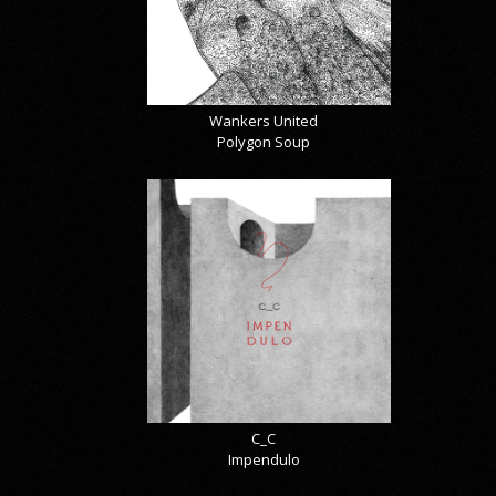
Wankers United
Polygon Soup
C_C
Impendulo