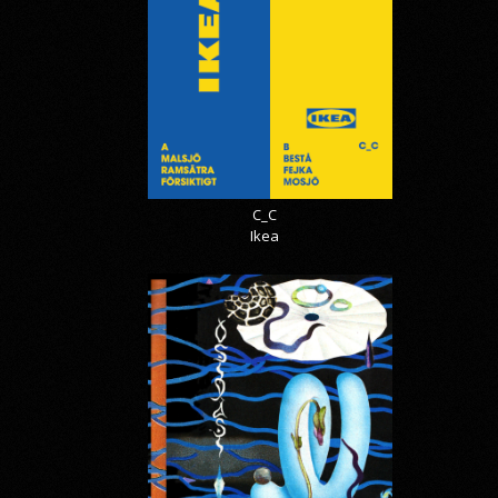
C_C
Ikea