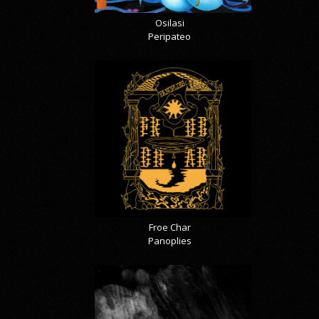
Osilasi
Peripateo
Froe Char
Panoplies