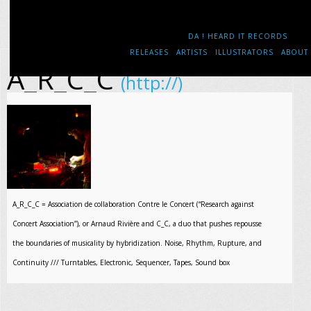
DA ! HEARD IT RECORDS
RELEASES
ARTISTS
ILLUSTRATORS
ABOUT
A_R_C_C
(http://)
A_R_C_C = Association de collaboration Contre le Concert (“Research against
Concert Association”), or Arnaud Rivière and C_C, a duo that pushes repousse
the boundaries of musicality by hybridization. Noise, Rhythm, Rupture, and
Continuity /// Turntables, Electronic, Sequencer, Tapes, Sound box