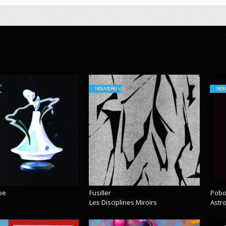
NOUVEAU
NOU
pe
Fusiller
Pobo
Les Disciplines Miroirs
Astr