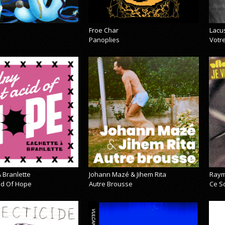
Froe Char
Lacu
Panoplies
Votre
 Branlette
Johann Mazé & Jihem Rita
Raym
cid Of Hope
Autre Brousse
Ce So