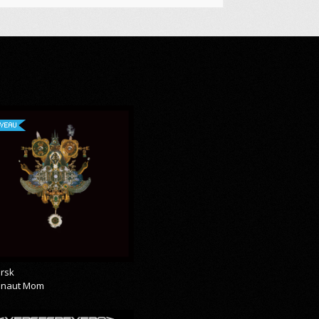
VEAU
rsk
onaut Mom