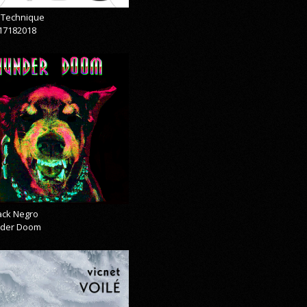
& Technique
17182018
lack Negro
der Doom