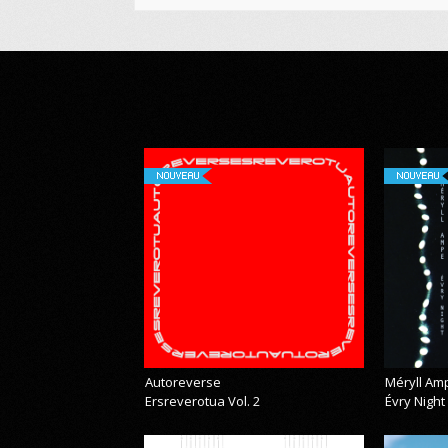
NOUVEAU
NOUVEAU
Autoreverse
Méryll Am
Ersreverotua Vol. 2
Évry Night