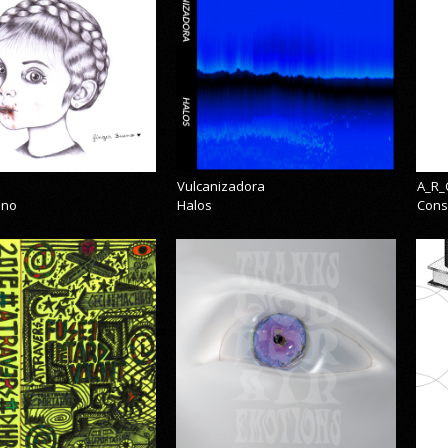
Vulcanizadora
A_R_
eno
Halos
Cons