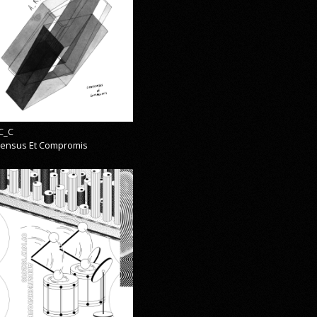
C_C
ensus Et Compromis