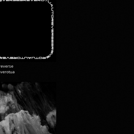
reverse
everotua