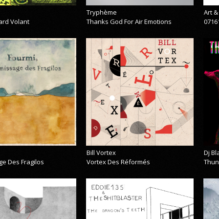
Tryphème
Art 
ard Volant
Thanks God For Air Emotions
0716
Bill Vortex
Dj B
ge Des Fragilos
Vortex Des Réformés
Thun