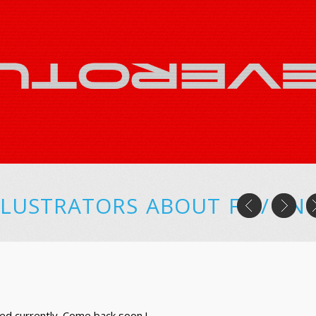
LLUSTRATORS
ABOUT
FR
/
EN
ed currently. Come back soon !