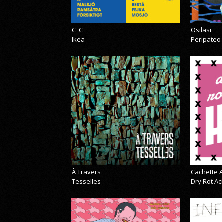
C_C
Osilasi
Ikea
Peripateo
À Travers
Cachette A
Tesselles
Dry Rot A