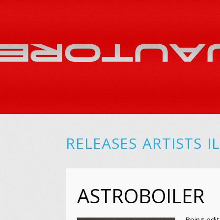
RELEASES
ARTISTS
I
ASTROBOILER
Being edit