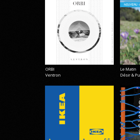
NOUVEAU
ORBI
Le Matin
Ventron
Désir & Pu