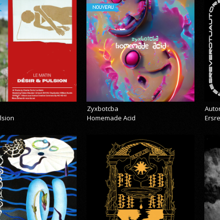
NOUVEAU
Zyxbotcba
Auto
lsion
Homemade Acid
Ersr