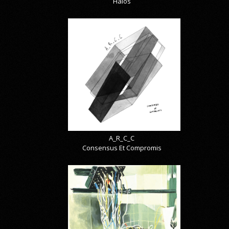
Halos
A_R_C_C
Consensus Et Compromis