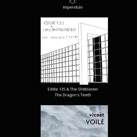
C_C
Impendulo
Eddie 135 & The Shitblaster
The Dragon's Teeth