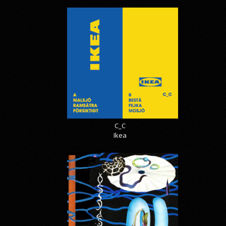
C_C
Ikea