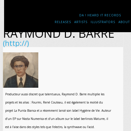
DA ! HEARD IT RECORDS
RELEASES
ARTISTS
ILLUSTRATORS
ABOUT
RAYMOND D. BARRE
(http://)
Producteur aussi discret que talentueux, Raymond D. Barre multiplie les
projets et les alias : Fourmi, René Couteau, il est également la moitié du
projet La Punta Bianca et a récemment lancé son label Hygiène de Vie. Auteur
d’un EP sur Nocta Numerica et d'un album sur le label berlinois Maturre, il
est à l’aise dans des styles tels que l’electro, la synthwave ou l’acid.