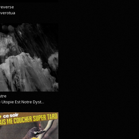
reverse
everotua
stre
 Utopie Est Notre Dyst...