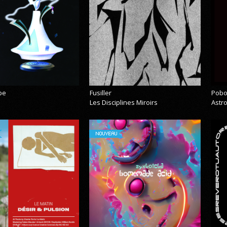
pe
Fusiller
Pobo
Les Disciplines Miroirs
Astr
NOUVEAU