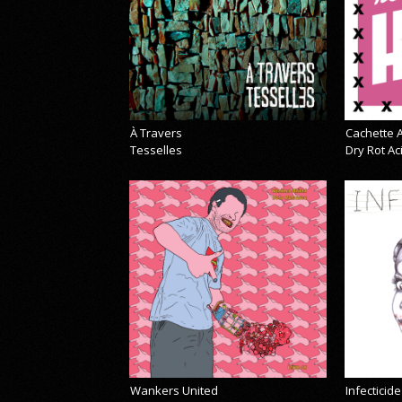
À Travers
Cachette A
Tesselles
Dry Rot A
Wankers United
Infecticide