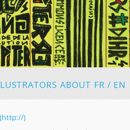
LLUSTRATORS
ABOUT
FR
/
EN
(http://)