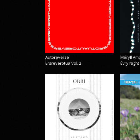
Autoreverse
Méryll Am
Ersreverotua Vol. 2
Évry Night
NOUVEAU