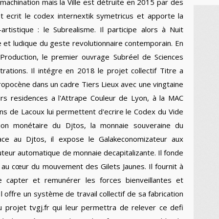
achination mais la Ville est détruite en 2015 par des
t ecrit le codex internextik symetricus et apporte la
tistique : le Subrealisme. Il participe alors à Nuit
 et ludique du geste revolutionnaire contemporain. En
Production, le premier ouvrage Subréel de Sciences
ustrations. Il intégre en 2018 le projet collectif Titre a
thropocène dans un cadre Tiers Lieux avec une vingtaine
urs residences a l'Attrape Couleur de Lyon, à la MAC
s de Lacoux lui permettent d'ecrire le Codex du Vide
sion monétaire du Djtos, la monnaie souveraine du
ace au Djtos, il expose le Galakeconomizateur aux
uteur automatique de monnaie decapitalizante. Il fonde
 au cœur du mouvement des Gilets Jaunes. Il fournit à
e capter et remunérer les forces bienveillantes et
offre un système de travail collectif de sa fabrication
au projet tvgj.fr qui leur permettra de relever ce defi