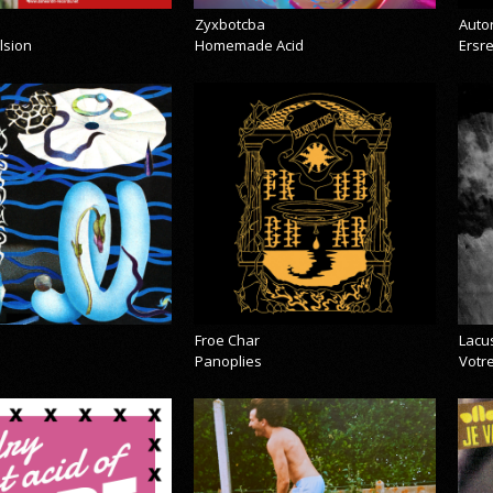
Zyxbotcba
Auto
lsion
Homemade Acid
Ersr
Froe Char
Lacu
Panoplies
Votre