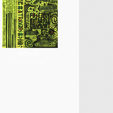
d!hr-41
Fusée Pétard Volant