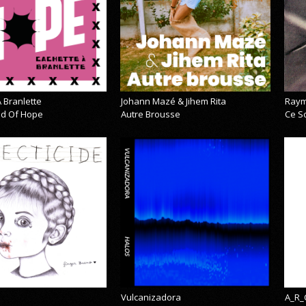
 Branlette
Johann Mazé & Jihem Rita
Raym
cid Of Hope
Autre Brousse
Ce So
Vulcanizadora
A_R_