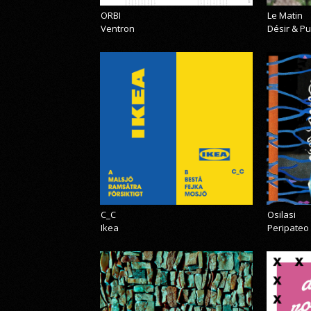
ORBI
Le Matin
Ventron
Désir & Pu
C_C
Osilasi
Ikea
Peripateo