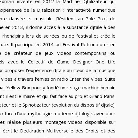
Humain invente en 2012 la Machine Djtalizateur qui
xperience de la Djtalization : interactivité numerique
ante dansée et musicale. Résident au Pole Pixel de
ne en 2013, il donne accès à la substance djtale à des
e rhonalpins lors de soirées ou de festival et crée le
itute. Il participe en 2014 au Festival Retronofutur en
e de créateur de jeux videos contemporains ou
nels avec le Collectif de Game Designer One Life
pour proposer l'expèrience djtale au cœur de la musique
Vibes a travers l'emission radio Enter the Vibes. Suite
 Squat Yellow Box pour y fondé un refuge machine humain
 il est le maire et qui fait face au projet Grand Paris.
eur et le Spinotizateur (evolution du dispositif djtale).
'ecriture d'une mythologie moderne djtologik avec pour
t réalise plusieurs montages videos disponible sur
 écrit le Declaration Multiverselle des Droits et des