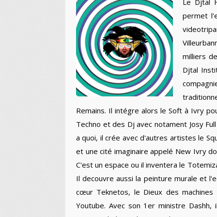
Le Djtal 
permet l'e
videotrip
Villeurban
milliers d
Djtal Inst
compagni
tradition
Remains. Il intégre alors le Soft à Ivry 
Techno et des Dj avec notament Josy Full 
a quoi, il crée avec d'autres artistes le
et une cité imaginaire appelé New Ivry dont
C'est un espace ou il inventera le Totemizat
Il decouvre aussi la peinture murale et l
cœur Teknetos, le Dieux des machines e
Youtube. Avec son 1er ministre Dashh, il