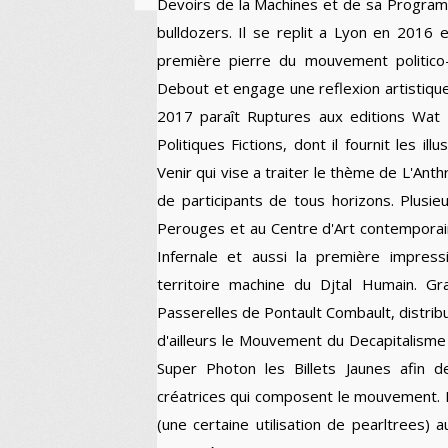
Devoirs de la Machines et de sa Programm
bulldozers. Il se replit a Lyon en 2016 e
première pierre du mouvement politico-ar
Debout et engage une reflexion artistique
2017 paraît Ruptures aux editions Wat 
Politiques Fictions, dont il fournit les ill
Venir qui vise a traiter le thème de L'An
de participants de tous horizons. Plusie
Perouges et au Centre d'Art contemporain
Infernale et aussi la première impres
territoire machine du Djtal Humain. Gr
Passerelles de Pontault Combault, distrib
d'ailleurs le Mouvement du Decapitalisme
Super Photon les Billets Jaunes afin d
créatrices qui composent le mouvement. Il 
(une certaine utilisation de pearltrees) 