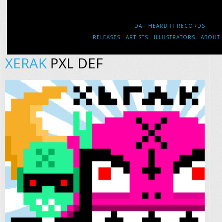
DA ! HEARD IT RECORDS
RELEASES
ARTISTS
ILLUSTRATORS
ABOUT
XERAK
PXL DEF