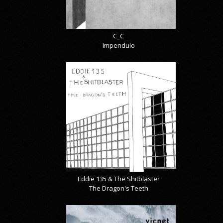
C_C
Impendulo
Eddie 135 & The Shitblaster
The Dragon's Teeth