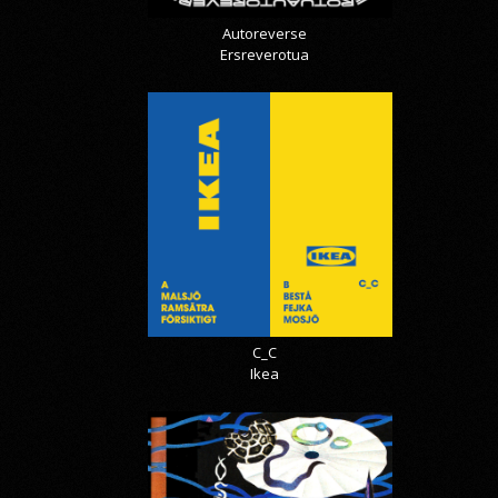
Autoreverse
Ersreverotua
C_C
Ikea