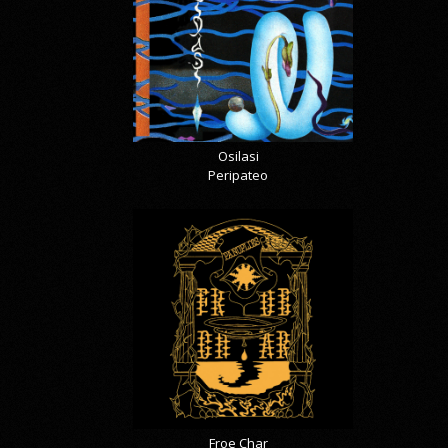
Osilasi
Peripateo
Froe Char