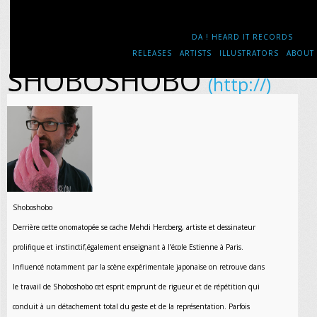
DA ! HEARD IT RECORDS
RELEASES
ARTISTS
ILLUSTRATORS
ABOUT
SHOBOSHOBO
(http://)
Shoboshobo
Derrière cette onomatopée se cache Mehdi Hercberg, artiste et dessinateur
prolifique et instinctif,également enseignant à l’école Estienne à Paris.
Influencé notamment par la scène expérimentale japonaise on retrouve dans
le travail de Shoboshobo cet esprit emprunt de rigueur et de répétition qui
conduit à un détachement total du geste et de la représentation. Parfois