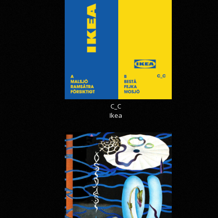
C_C
Ikea