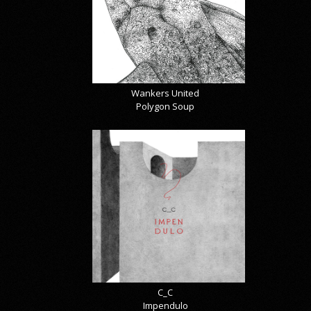
Wankers United
Polygon Soup
C_C
Impendulo