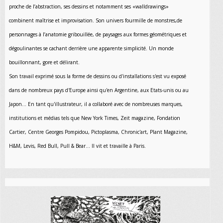
proche de l’abstraction, ses dessins et notamment ses «walldrawings»
combinent maîtrise et improvisation. Son univers fourmille de monstres,de
personnages à l’anatomie gribouillée, de paysages aux formes géométriques et
dégoulinantes se cachant derrière une apparente simplicité. Un monde
bouillonnant, gore et délirant.
Son travail exprimé sous la forme de dessins ou d'installations s'est vu exposé
dans de nombreux pays d'Europe ainsi qu'en Argentine, aux Etats-unis ou au
Japon... En tant qu'illustrateur, il a collaboré avec de nombreuses marques,
institutions et médias tels que New York Times, Zeit magazine, Fondation
Cartier, Centre Georges Pompidou, Pictoplasma, Chronic'art, Plant Magazine,
H&M, Levis, Red Bull, Pull & Bear... Il vit et travaille à Paris.