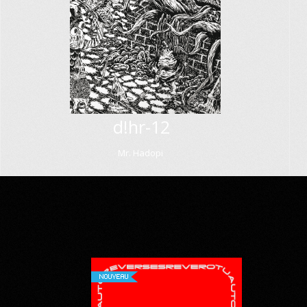
d!hr-12
Mr. Hadopi
NOUVEAU