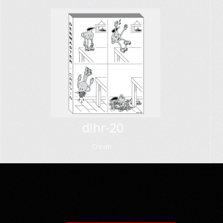
d!hr-20
Crevin