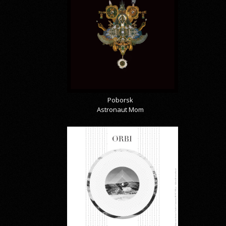
Poborsk
Astronaut Mom