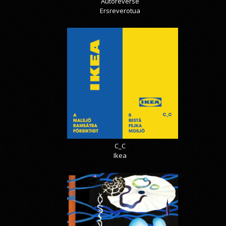
Autoreverse
Ersreverotua
C_C
Ikea