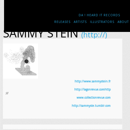
DA ! HEARD IT RECORDS
RELEASES
ARTISTS
ILLUSTRATORS
ABOUT
SAMMY STEIN
(http://)
http://www.sammystein.fr
http://lagonrevue.comhttp
://
www.collectionrevue.com
http://sammyste.tumblr.com