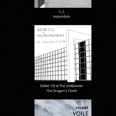
C_C
Impendulo
Eddie 135 & The Shitblaster
The Dragon's Teeth