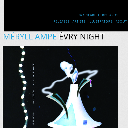
DA ! HEARD IT RECORDS
RELEASES
ARTISTS
ILLUSTRATORS
ABOUT
MÉRYLL AMPE
ÉVRY NIGHT