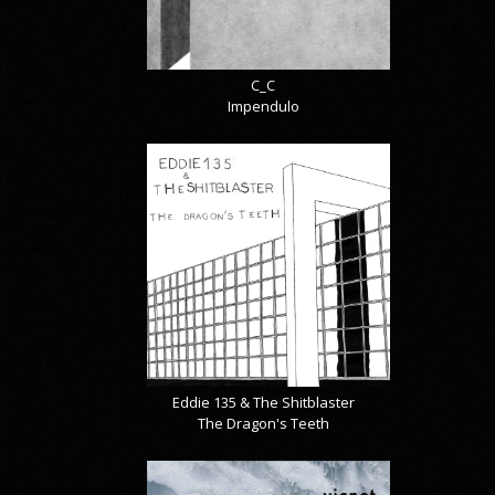
C_C
Impendulo
Eddie 135 & The Shitblaster
The Dragon's Teeth