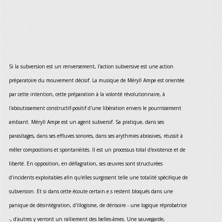
Si la subversion est un renversement, l'action subversive est une action
préparatoire du mouvement décisif. La musique de Méryll Ampe est orientée
par cette intention, cette préparation à la volonté révolutionnaire, à
l'aboutissement constructif-positif d'une libération envers le pourrissement
ambiant. Méryll Ampe est un agent subversif. Sa pratique, dans ses
parasitages, dans ses effluves sonores, dans ses arythmies abrasives, réussit à
mêler compositions et spontanéités. Il est un processus total d'existence et de
liberté. En opposition, en déflagration, ses œuvres sont structurées
d'incidents exploitables afin qu'elles surgissent telle une totalité spécifique de
subversion. Et si dans cette écoute certain.e.s restent bloqués dans une
panique de désintégration, d'illogisme, de dérisoire - une logique réprobatrice
-, d'autres y verront un ralliement des belles-âmes. Une sauvegarde,