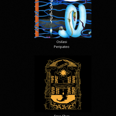
Osilasi
Peripateo
Froe Char