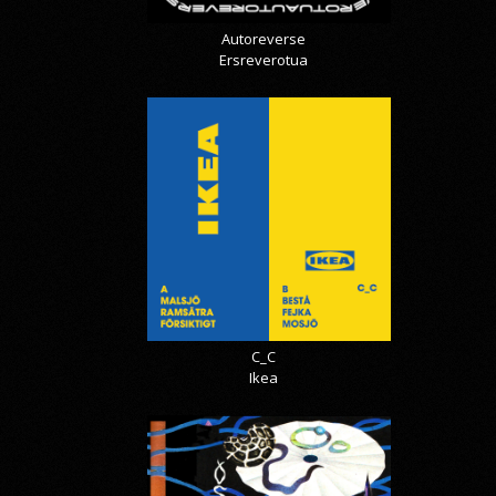
Autoreverse
Ersreverotua
C_C
Ikea