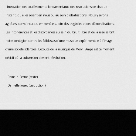
l'invocation des soulèvements fondamentaux, des révolutions de chaque
instant, qu'elles soient en nous ou au sein d'idéalisations. Nous y serons
agité.e.s, convaincu.e.s, emmené.e.s, loin des tragédies et des démoralisations.
Les incohérences et les discordances au sein du bruit libre et de la rage seront
notre contagion contre les faiblesses d'une musique expérimentale à l'image
d'une société sclérosée. L'écoute de la musique de Méryll Ampe est ce moment
décisif où la subversion devient révolution.
Romain Perrot (texte)
Danielle Josset (traduction)