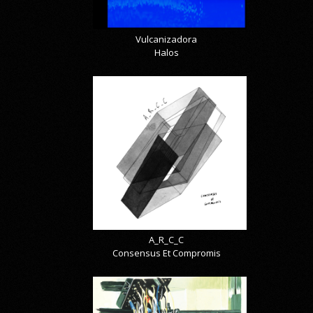
Vulcanizadora
Halos
A_R_C_C
Consensus Et Compromis