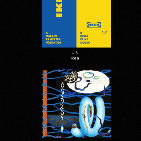
C_C
Ikea