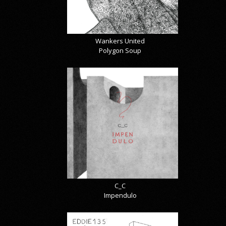
Wankers United
Polygon Soup
C_C
Impendulo