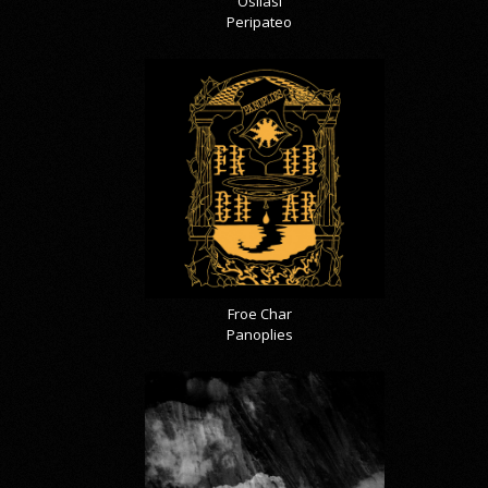
Osilasi
Peripateo
Froe Char
Panoplies