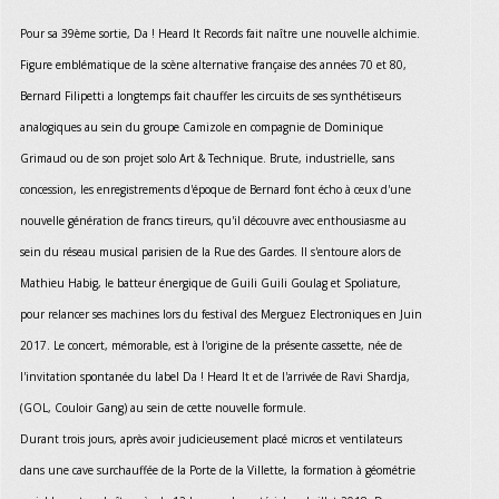
Pour sa 39ème sortie, Da ! Heard It Records fait naître une nouvelle alchimie.
Figure emblématique de la scène alternative française des années 70 et 80,
Bernard Filipetti a longtemps fait chauffer les circuits de ses synthétiseurs
analogiques au sein du groupe Camizole en compagnie de Dominique
Grimaud ou de son projet solo Art & Technique. Brute, industrielle, sans
concession, les enregistrements d'époque de Bernard font écho à ceux d'une
nouvelle génération de francs tireurs, qu'il découvre avec enthousiasme au
sein du réseau musical parisien de la Rue des Gardes. Il s'entoure alors de
Mathieu Habig, le batteur énergique de Guili Guili Goulag et Spoliature,
pour relancer ses machines lors du festival des Merguez Electroniques en Juin
2017. Le concert, mémorable, est à l'origine de la présente cassette, née de
l'invitation spontanée du label Da ! Heard It et de l'arrivée de Ravi Shardja,
(GOL, Couloir Gang) au sein de cette nouvelle formule.
Durant trois jours, après avoir judicieusement placé micros et ventilateurs
dans une cave surchauffée de la Porte de la Villette, la formation à géométrie