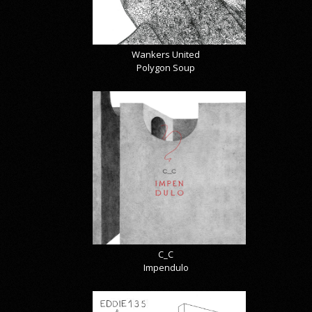
Wankers United
Polygon Soup
C_C
Impendulo