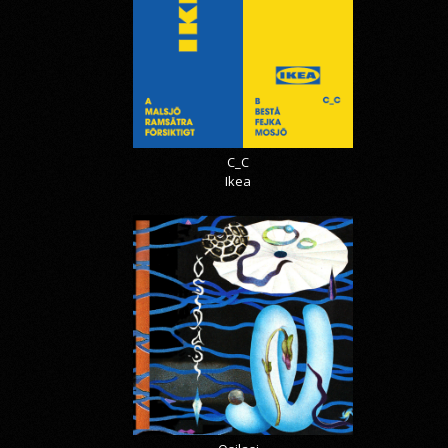
C_C
Ikea