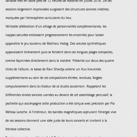
variable met en boîte près de 12 heures de matériel en Juillet 2018. De ces
sessions largement improvisées surgissent des structures sonores inédites,
marquées par l'atmosphère caniculaire du lieu.
Véritable célébration d'un alliage de personnalités complémentaires, les
nappes saturées embrasent progressivement les enceintes pour laisser
apparaître le jeu soutenu de Mathieu Habig. Des volutes synthétiques
apparaissent brièvement puis se fondent dans ces longues plages compactes,
comme façonnées directement dans la matière. Présente sur deux des quatre
titres de l'album, la basse de Ravi Shardja amène un flux krautrock
supplémentaire au sein de ces compositions étirées, tendues, forgées
compulsivement dans la chaleur de ce studio souterrain. Rappelant les
différentes strates sonores usinées au devant de cet assemblage percussif, la
pochette qui accompagne cette production a été conçue avec précision par Pia
Mélissa Laroche. A l’intérieur, les bandes magnétiques capturant l’énergie vive
de ces sessions donnent une idée juste de leurs concerts et invitent à la
frénésie collective.