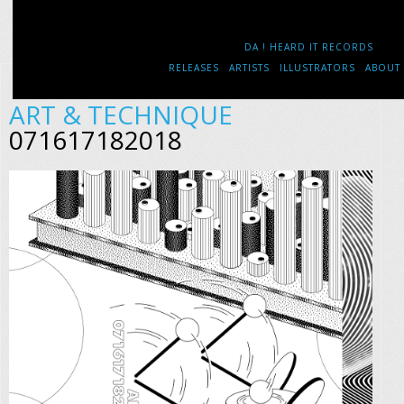
DA ! HEARD IT RECORDS
RELEASES
ARTISTS
ILLUSTRATORS
ABOUT
ART & TECHNIQUE
071617182018