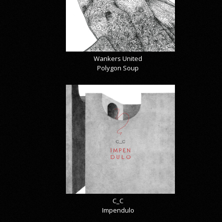
Wankers United
Polygon Soup
C_C
Impendulo