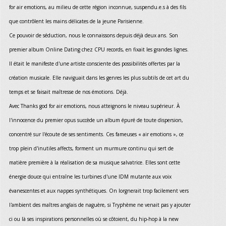
for air emotions, au milieu de cette région inconnue, suspendu.e.s à des fils
que contrôlent les mains délicates de la jeune Parisienne.
Ce pouvoir de séduction, nous le connaissons depuis déjà deux ans. Son
premier album Online Dating chez CPU records, en fixait les grandes lignes.
Il était le manifeste d'une artiste consciente des possibilités offertes par la
création musicale. Elle naviguait dans les genres les plus subtils de cet art du
temps et se faisait maîtresse de nos émotions. Déjà.
Avec Thanks god for air emotions, nous atteignons le niveau supérieur. À
l'innocence du premier opus succède un album épuré de toute dispersion,
concentré sur l'écoute de ses sentiments. Ces fameuses « air emotions », ce
trop plein d'inutiles affects, forment un murmure continu qui sert de
matière première à la réalisation de sa musique salvatrice. Elles sont cette
énergie douce qui entraîne les turbines d'une IDM mutante aux voix
évanescentes et aux nappes synthétiques. On lorgnerait trop facilement vers
l'ambient des maîtres anglais de naguère, si Tryphème ne venait pas y ajouter
ci ou là ses inspirations personnelles où se côtoient, du hip-hop à la new