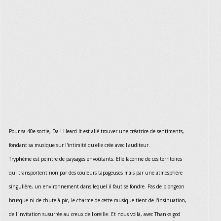
Pour sa 40e sortie, Da ! Heard It est allé trouver une créatrice de sentiments,
fondant sa musique sur l'intimité qu'elle crée avec l'auditeur.
Tryphème est peintre de paysages envoûtants. Elle façonne de ces territoires
qui transportent non par des couleurs tapageuses mais par une atmosphère
singulière, un environnement dans lequel il faut se fondre. Pas de plongeon
brusque ni de chute à pic, le charme de cette musique tient de l'insinuation,
de l'invitation susurrée au creux de l'oreille. Et nous voilà, avec Thanks god