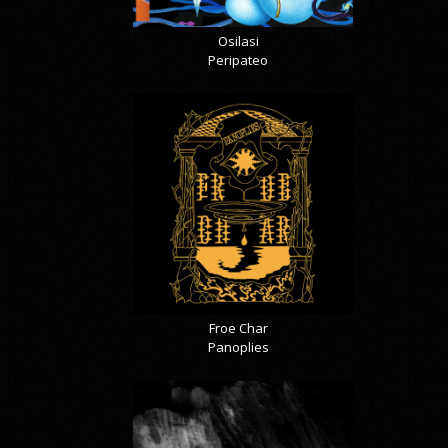
Osilasi
Peripateo
Froe Char
Panoplies