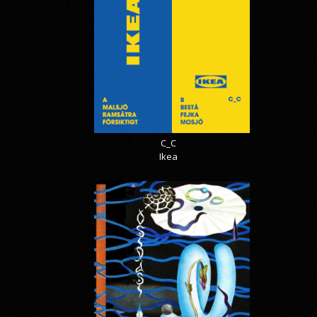
C_C
Ikea