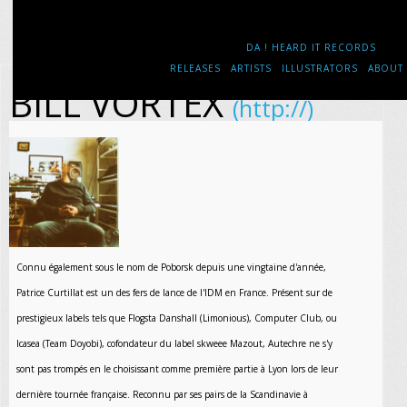
DA ! HEARD IT RECORDS
RELEASES
ARTISTS
ILLUSTRATORS
ABOUT
BILL VORTEX
(http://)
Connu également sous le nom de Poborsk depuis une vingtaine d'année,
Patrice Curtillat est un des fers de lance de l'IDM en France. Présent sur de
prestigieux labels tels que Flogsta Danshall (Limonious), Computer Club, ou
Icasea (Team Doyobi), cofondateur du label skweee Mazout, Autechre ne s'y
sont pas trompés en le choisissant comme première partie à Lyon lors de leur
dernière tournée française. Reconnu par ses pairs de la Scandinavie à