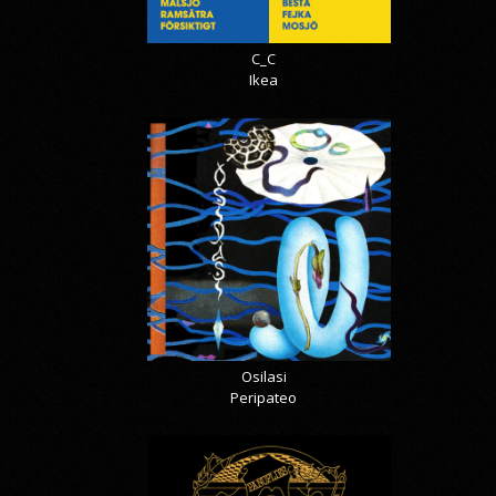
C_C
Ikea
Osilasi
Peripateo