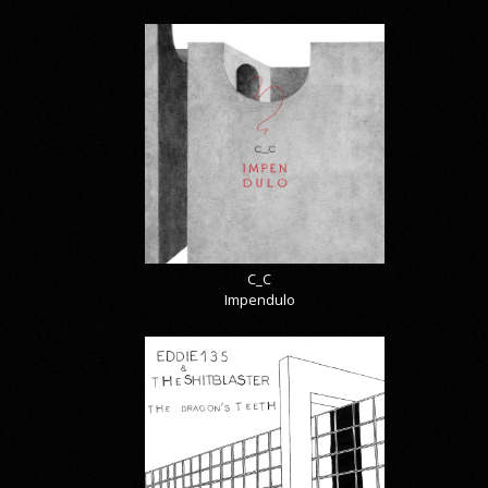
C_C
Impendulo