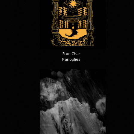
Froe Char
Panoplies