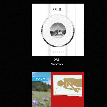
ORBI
Ventron
NOUVEAU