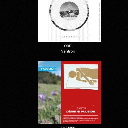
ORBI
Ventron
NOUVEAU
Le Matin