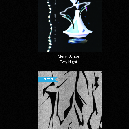
Méryll Ampe
Évry Night
NOUVEAU