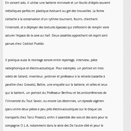
En concert solo, il utilise une batterie minimale et un fourbi d'objets souvent
métalliques parfois en plastique évoluant au gré des trouvailles. La forme
s'attache à la conservation d'un rythme tournant, fourni, cherchant
l'intensité, et à déployer des textures épaisses qui s'efforcent de remplir voire
saturer l'espace de la cave au hall. Deux cassettes approchant cet esprit sont
parues chez Cocktail Pueblo.
Il pratique aussi le montage sonore entre reportage, interview, pièce
radiophonique et électro-acoustique. Pour exemples, un portrait en trois
volets de Gérard, inventeur, jardinier et professeur à la retraite (cassette à
paraître chez Gravats), Battre, une enquête sur la batterie, et celles et ceux
qui la battent, un portrait du Professeur Berthou et les anticonférences de
l'Université du Tout Savoir, ou encore Les décennies, un épisode algérien
(paru entre deux pièces à peu près électro-acoustiques sur le disque Les
transports chez Tanz Procesz), enfin il assemble des voix et des sons pour la
compagnie O.L.A, notamment dans la série des De l'autre côté et pour le