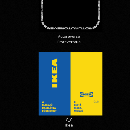
Autoreverse
Ersreverotua
C_C
Ikea