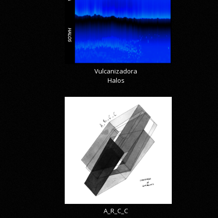
Vulcanizadora
Halos
A_R_C_C