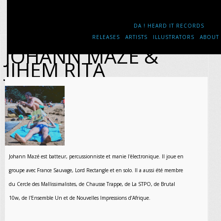
DA ! HEARD IT RECORDS
RELEASES
ARTISTS
ILLUSTRATORS
ABOUT
JOHANN MAZÉ &
JIHEM RITA
Johann Mazé est batteur, percussionniste et manie l'électronique. Il joue en
groupe avec France Sauvage, Lord Rectangle et en solo. Il a aussi été membre
du Cercle des Mallissimalistes, de Chausse Trappe, de La STPO, de Brutal
10w, de l'Ensemble Un et de Nouvelles Impressions d’Afrique.