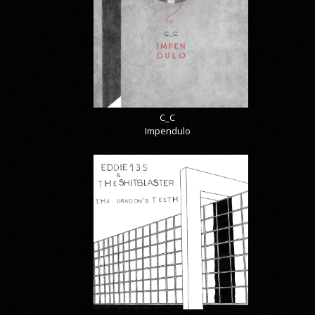
C_C
Impendulo