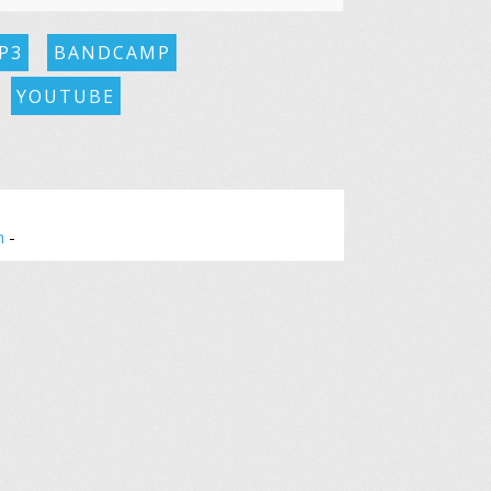
P3
BANDCAMP
YOUTUBE
n
-