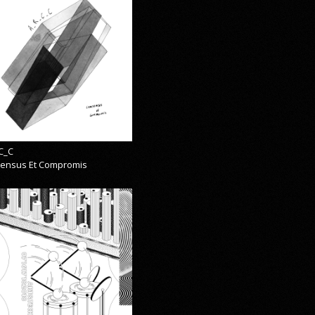
C_C
ensus Et Compromis