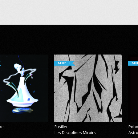
NOUVEAU
NOU
pe
Fusiller
Pobo
Les Disciplines Miroirs
Astr