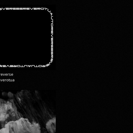
reverse
everotua