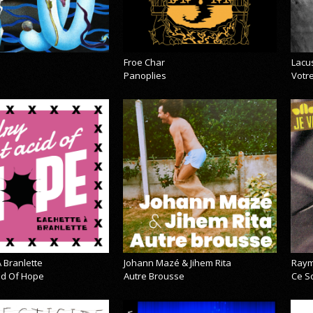
Froe Char
Lacu
Panoplies
Votre
 Branlette
Johann Mazé & Jihem Rita
Raym
cid Of Hope
Autre Brousse
Ce So