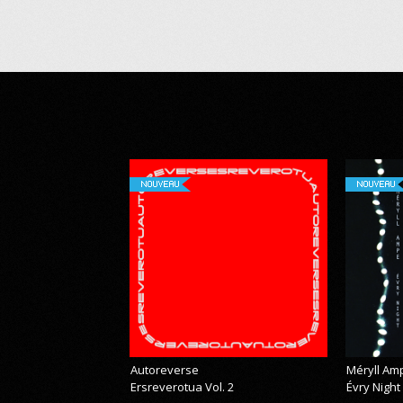
NOUVEAU
NOUVEAU
Autoreverse
Méryll Am
Ersreverotua Vol. 2
Évry Night