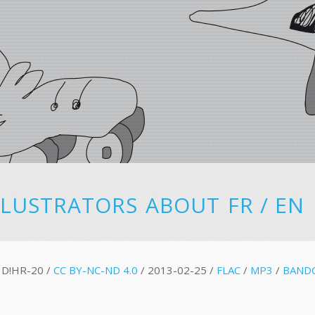
LLUSTRATORS
ABOUT
FR
/
EN
D!HR-20 /
CC BY-NC-ND 4.0
/ 2013-02-25 /
FLAC
/
MP3
/
BAND