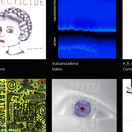
Vulcanizadora
A_R_
eno
Halos
Cons