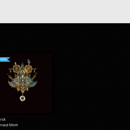
VEAU
rsk
onaut Mom