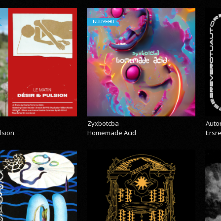
NOUVEAU
Zyxbotcba
Auto
lsion
Homemade Acid
Ersr