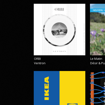
NOUVEAU
ORBI
Le Matin
Ventron
Désir & Pu