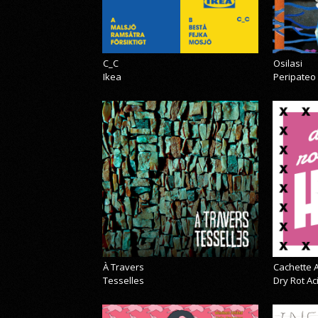
C_C
Osilasi
Ikea
Peripateo
À Travers
Cachette A
Tesselles
Dry Rot A