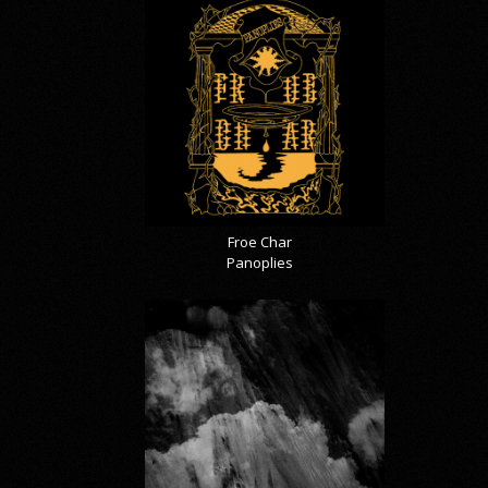
Froe Char
Panoplies