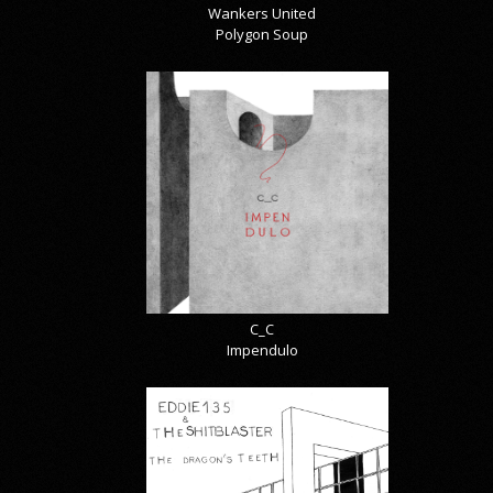
Wankers United
Polygon Soup
C_C
Impendulo