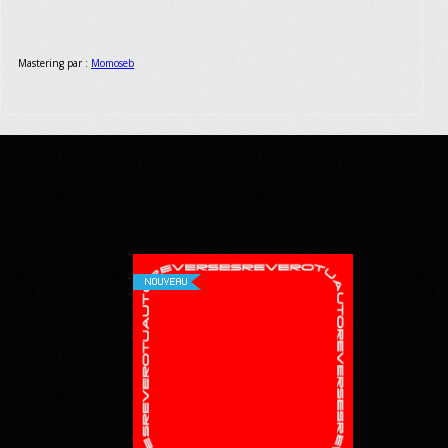
Mastering par :
Momoseb
NOUVEAU