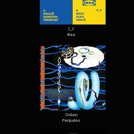
C_C
Ikea
Osilasi
Peripateo