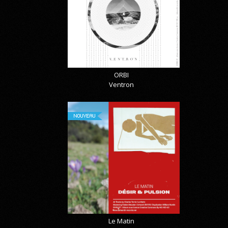
ORBI
Ventron
NOUVEAU
Le Matin