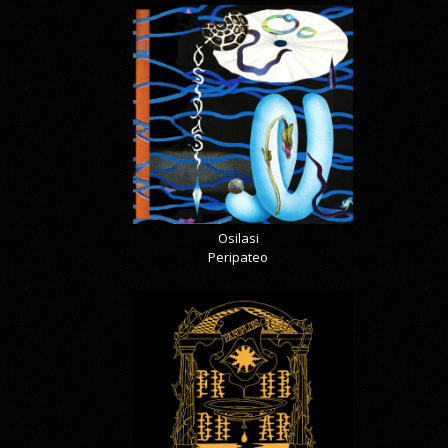
Osilasi
Peripateo