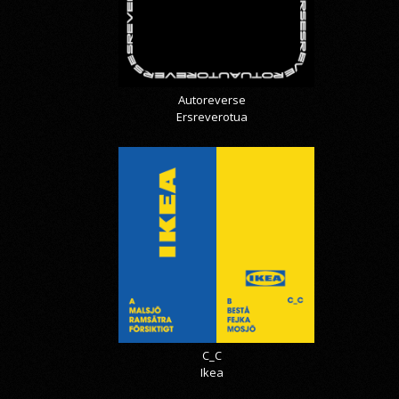
Autoreverse
Ersreverotua
C_C
Ikea