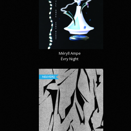
Méryll Ampe
Évry Night
NOUVEAU