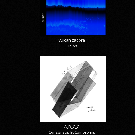
Vulcanizadora
Halos
A_R_C_C
Consensus Et Compromis