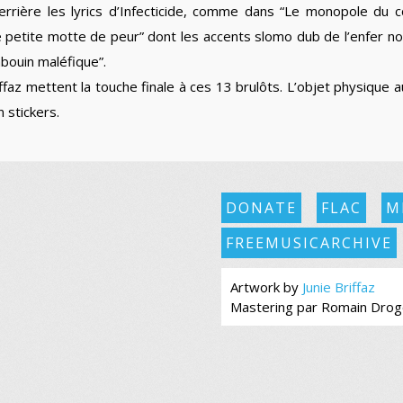
derrière les lyrics d’Infecticide, comme dans “Le monopole du 
e petite motte de peur” dont les accents slomo dub de l’enfer n
abouin maléfique”.
iffaz mettent la touche finale à ces 13 brulôts. L’objet physique 
 stickers.
DONATE
FLAC
M
FREEMUSICARCHIVE
Artwork by
Junie Briffaz
Mastering par Romain Drog