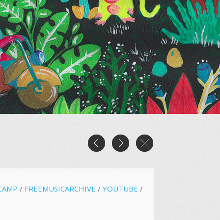
CAMP
/
FREEMUSICARCHIVE
/
YOUTUBE
/