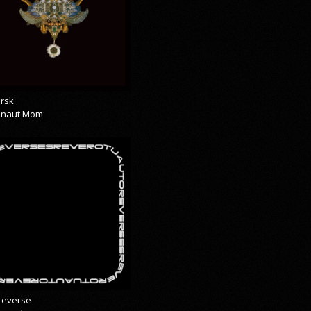
rsk
onaut Mom
reverse