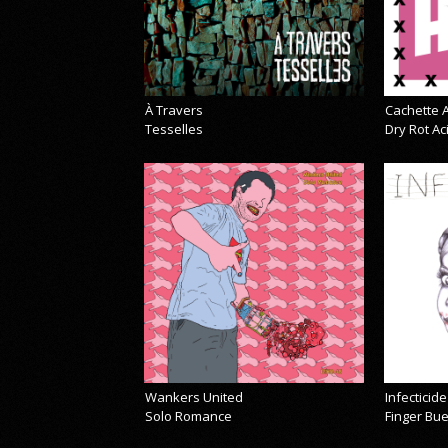
À Travers
Cachette A
Tesselles
Dry Rot A
Wankers United
Infecticide
Solo Romance
Finger Bu