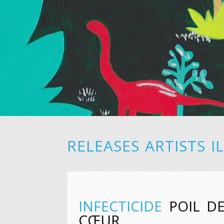
RELEASES
ARTISTS
I
INFECTICIDE
POIL D
CŒUR