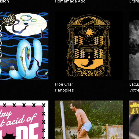
lsion
Homemade Acid
Ersr
Froe Char
Lacu
Panoplies
Votre