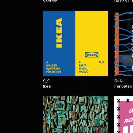
Ventron
Désir & Pu
C_C
Osilasi
Ikea
Peripateo