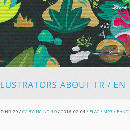
LLUSTRATORS
ABOUT
FR
/
EN
D!HR-29 /
CC BY-NC-ND 4.0
/ 2016-02-04 /
FLAC
/
MP3
/
BAND
E