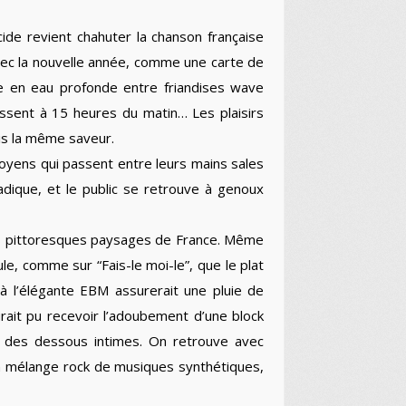
cide revient chahuter la chanson française
avec la nouvelle année, comme une carte de
ée en eau profonde entre friandises wave
issent à 15 heures du matin… Les plaisirs
is la même saveur.
moyens qui passent entre leurs mains sales
dique, et le public se retrouve à genoux
les pittoresques paysages de France. Même
ule, comme sur “Fais-le moi-le”, que le plat
e à l’élégante EBM assurerait une pluie de
urait pu recevoir l’adoubement d’une block
n des dessous intimes. On retrouve avec
 un mélange rock de musiques synthétiques,