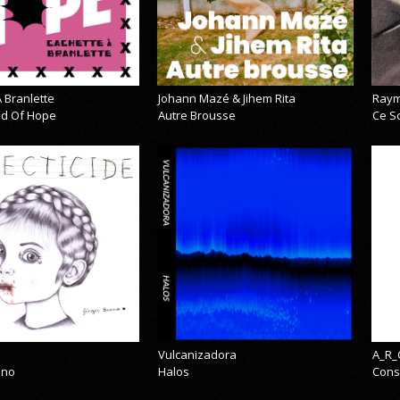
 Branlette
Johann Mazé & Jihem Rita
Raym
cid Of Hope
Autre Brousse
Ce So
Vulcanizadora
A_R_
eno
Halos
Cons