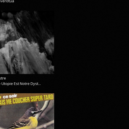
everotua
stre
 Utopie Est Notre Dyst...