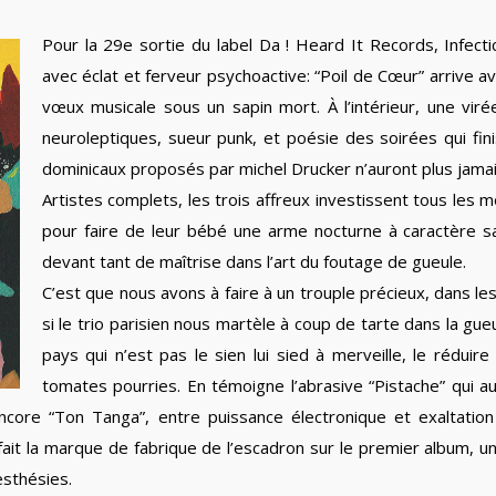
Pour la 29e sortie du label Da ! Heard It Records, Infecti
avec éclat et ferveur psychoactive: “Poil de Cœur” arrive 
vœux musicale sous un sapin mort. À l’intérieur, une vir
neuroleptiques, sueur punk, et poésie des soirées qui fin
dominicaux proposés par michel Drucker n’auront plus jama
Artistes complets, les trois affreux investissent tous les 
pour faire de leur bébé une arme nocturne à caractère sa
devant tant de maîtrise dans l’art du foutage de gueule.
C’est que nous avons à faire à un trouple précieux, dans 
si le trio parisien nous martèle à coup de tarte dans la gue
pays qui n’est pas le sien lui sied à merveille, le réduir
tomates pourries. En témoigne l’abrasive “Pistache” qui a
core “Ton Tanga”, entre puissance électronique et exaltatio
 a fait la marque de fabrique de l’escadron sur le premier album,
esthésies.