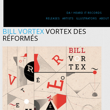
DA ! HEARD IT RECORDS
RELEASES
ARTISTS
ILLUSTRATORS
ABOUT
BILL VORTEX
VORTEX DES
RÉFORMÉS