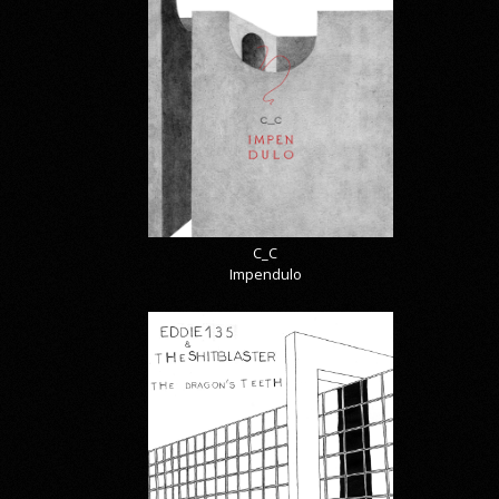
C_C
Impendulo