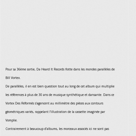
Pour sa 36ème sortie, Da Heard It Records flotte dans les mondes parallèles de
Bill Vortex.
De parallèles, il en est bien question tout au long de cet album qui multiplie
les références à plus de 30 ans de musique synthétique et dansante. Dans ce
Vortex Des Réformés s’agencent au millimètre des pièces aux contours
géométriques variés, rappelant l’illustration de la cassette imaginée par
Vomplie.
Contrairement à beaucoup d’albums, les morceaux associés ici ne sont pas