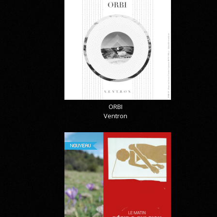
ORBI
Ventron
NOUVEAU