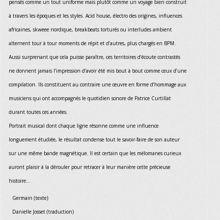
pensés comme un tout uniforme mais plutôt comme un voyage bien construit
à travers les époques et les styles. Acid house, électro des origines, influences
africaines, skweee nordique, breakbeats torturés ou interludes ambient
alternent tour à tour moments de répit et d’autres, plus chargés en BPM.
Aussi surprenant que cela puisse paraître, ces territoires d’écoute contrastés
ne donnent jamais l’impression d’avoir été mis bout à bout comme ceux d’une
compilation. Ils constituent au contraire une œuvre en forme d’hommage aux
musiciens qui ont accompagnés le quotidien sonore de Patrice Curtillat
durant toutes ces années.
Portrait musical dont chaque ligne résonne comme une influence
longuement étudiée, le résultat condense tout le savoir-faire de son auteur
sur une même bande magnétique. Il est certain que les mélomanes curieux
auront plaisir à la dérouler pour retracer à leur manière cette précieuse
histoire...
Germain (texte)
Danielle Josset (traduction)