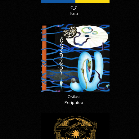
C_C
Ikea
Osilasi
Peripateo