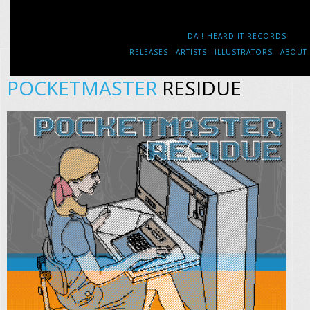
DA ! HEARD IT RECORDS
RELEASES
ARTISTS
ILLUSTRATORS
ABOUT
POCKETMASTER
RESIDUE