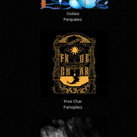
Osilasi
Peripateo
Froe Char
Panoplies