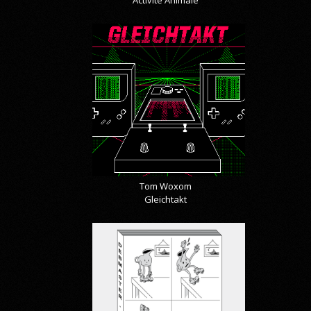
Activité Animale
Tom Woxom
Gleichtakt