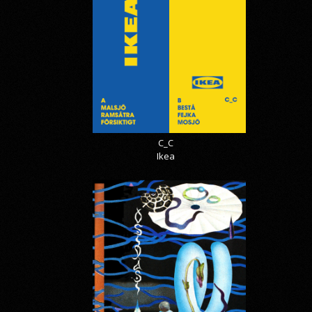
C_C
Ikea