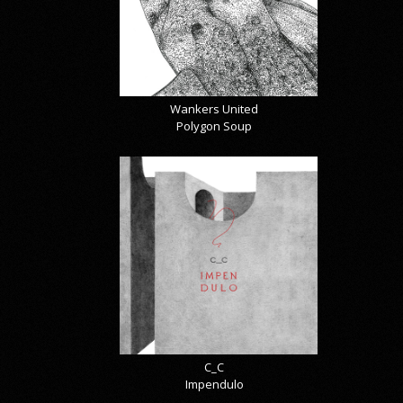
Wankers United
Polygon Soup
C_C
Impendulo