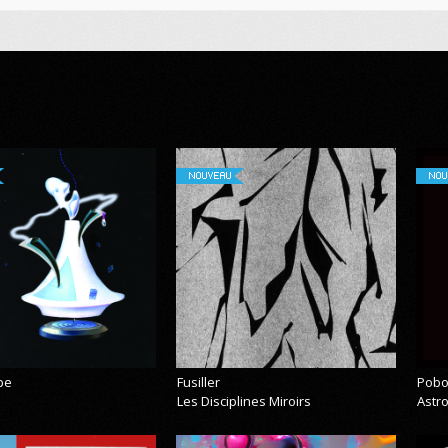
NOUVEAU
NOU
pe
Fusiller
Pobo
Les Disciplines Miroirs
Astr