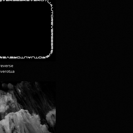
reverse
everotua