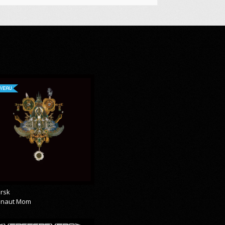
VEAU
rsk
onaut Mom