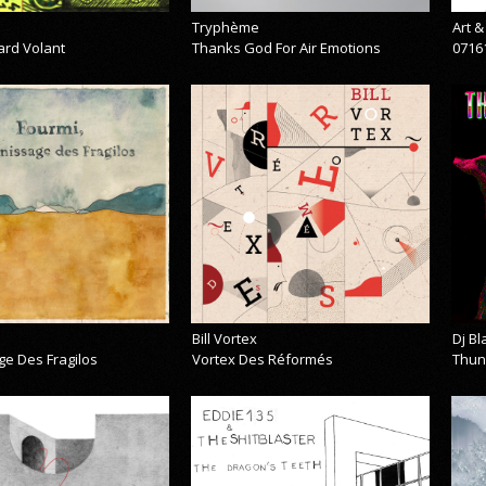
Tryphème
Art 
ard Volant
Thanks God For Air Emotions
0716
Bill Vortex
Dj B
ge Des Fragilos
Vortex Des Réformés
Thun