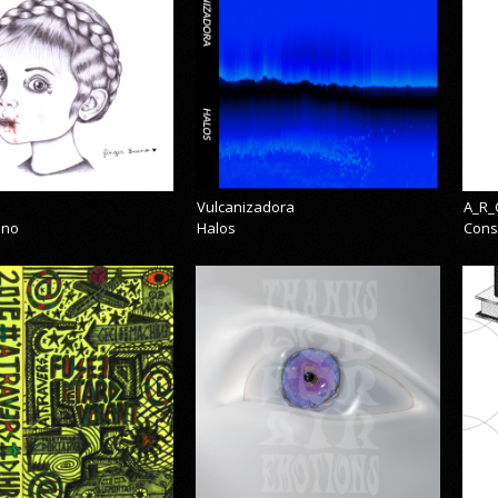
Vulcanizadora
A_R_
eno
Halos
Cons