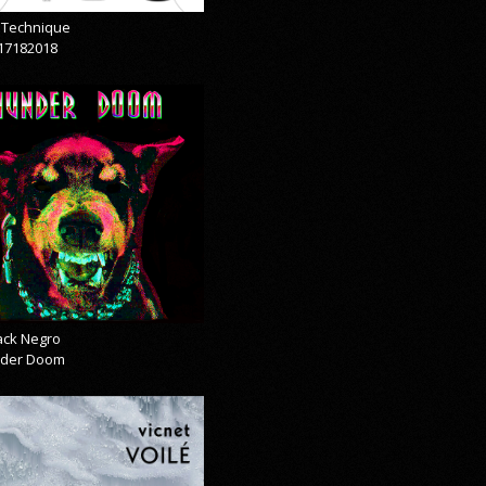
& Technique
17182018
lack Negro
der Doom