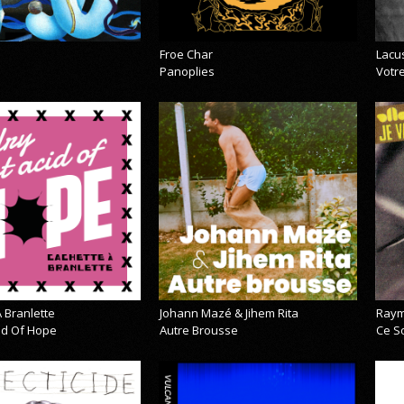
Froe Char
Lacu
Panoplies
Votre
 Branlette
Johann Mazé & Jihem Rita
Raym
cid Of Hope
Autre Brousse
Ce So