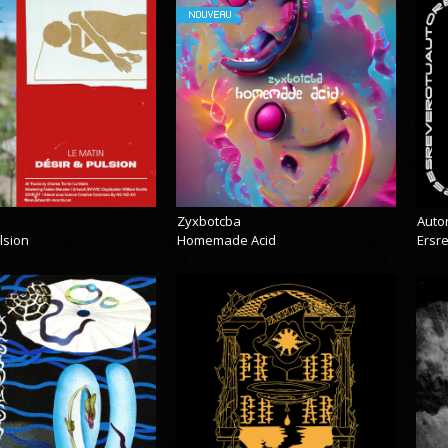
NOUVEAU
Zyxbotcba
Auto
lsion
Homemade Acid
Ersr