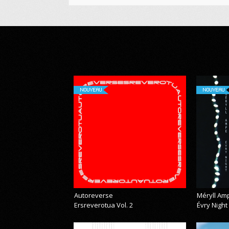
NOUVEAU
NOUVEAU
Autoreverse
Méryll Am
Ersreverotua Vol. 2
Évry Night