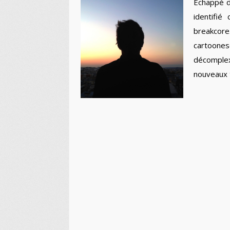
Echappé de
identifié
breakco
cartoone
décomplex
nouveaux t