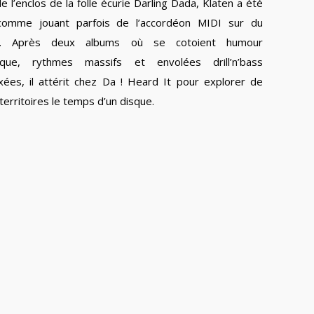
 l’enclos de la folle écurie Darling Dada, Klaten a été
 comme jouant parfois de l’accordéon MIDI sur du
re. Après deux albums où se cotoient humour
sque, rythmes massifs et envolées drill’n’bass
ées, il attérit chez Da ! Heard It pour explorer de
erritoires le temps d’un disque.