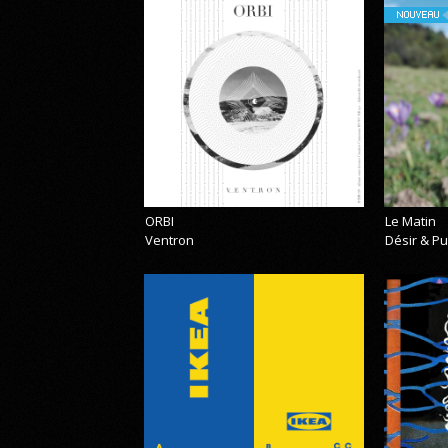
NOUVEAU
ORBI
Le Matin
Ventron
Désir & Pu