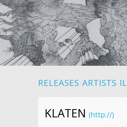
RELEASES
ARTISTS
I
KLATEN
(http://)