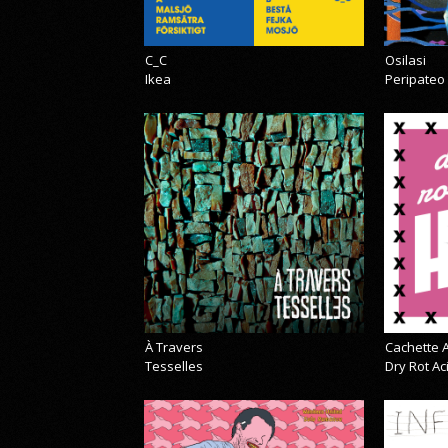
C_C
Osilasi
Ikea
Peripateo
À Travers
Cachette A
Tesselles
Dry Rot A