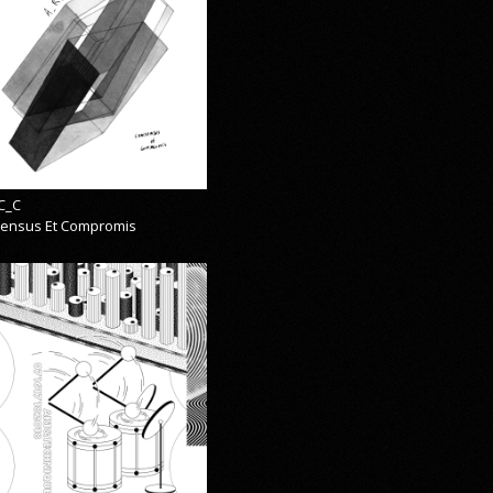
C_C
ensus Et Compromis