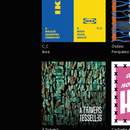
C_C
Osilasi
Ikea
Peripateo
À Travers
Cachette A