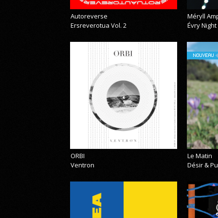
Autoreverse
Méryll Am
Ersreverotua Vol. 2
Évry Night
NOUVEAU
ORBI
Le Matin
Ventron
Désir & Pu