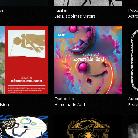
pe
Fusiller
Pobo
Les Disciplines Miroirs
Astr
NOUVEAU
Zyxbotcba
Auto
lsion
Homemade Acid
Ersr