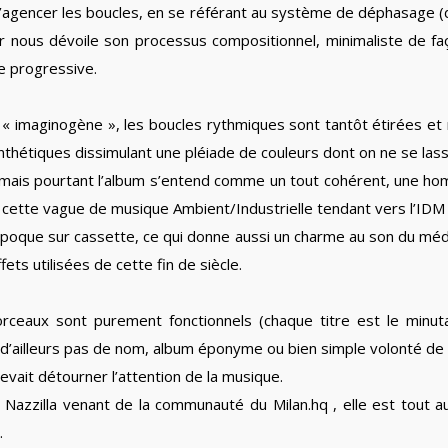
 d’agencer les boucles, en se référant au système de déphasage (
er nous dévoile son processus compositionnel, minimaliste de fa
e progressive.
et « imaginogène », les boucles rythmiques sont tantôt étirées e
hétiques dissimulant une pléiade de couleurs dont on ne se lass
 mais pourtant l’album s’entend comme un tout cohérent, une ho
s cette vague de musique Ambient/Industrielle tendant vers l’IDM 
l’époque sur cassette, ce qui donne aussi un charme au son du mé
ts utilisées de cette fin de siècle.
ceaux sont purement fonctionnels (chaque titre est le minut
 d’ailleurs pas de nom, album éponyme ou bien simple volonté de 
ait détourner l’attention de la musique.
 Nazzilla venant de la communauté du Milan.hq , elle est tout a
.