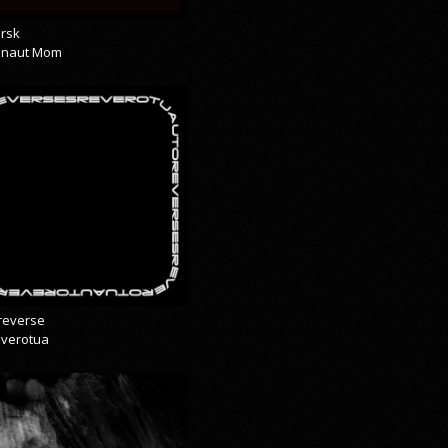
rsk
onaut Mom
reverse
everotua