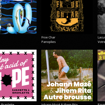
Froe Char
Lacu
Panoplies
Votre
 Branlette
Johann Mazé & Jihem Rita
Raym