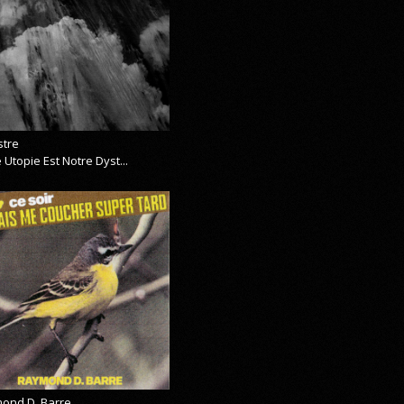
stre
 Utopie Est Notre Dyst...
ond D. Barre